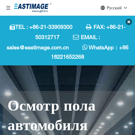
Pусский
TEL : +86-21-33909300

FAX: +86-21-

50312717

EMAIL :
sales@eastimage.com.cn

WhatsApp：
+86
18221652268
Осмотр пола 
автомобиля