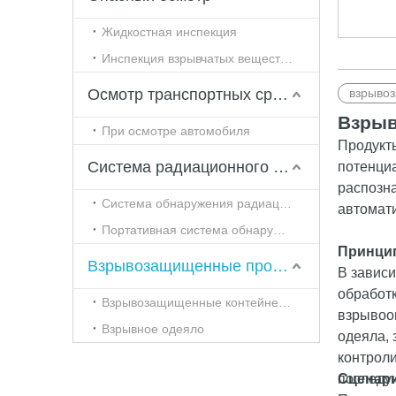
Жидкостная инспекция
Инспекция взрывчатых веществ и наркотиков
Осмотр транспортных средств и автомобилей
взрыво
Взрыв
При осмотре автомобиля
Продукты
Система радиационного контроля
потенци
распозна
Система обнаружения радиации туннельного типа
автомати
Портативная система обнаружения радиации
Принци
Взрывозащищенные продукты
В зависи
обработк
Взрывозащищенные контейнеры
взрывоо
Взрывное одеяло
одеяла,
контроли
последую
Сценар