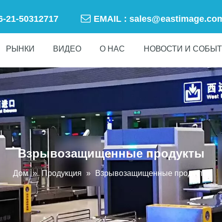

86-21-50312717
EMAIL :
sales@eastimage.co
РЫНКИ
ВИДЕО
О НАС
НОВОСТИ И СОБЫ
Взрывозащищенные продукты
Дом
»
Продукция
»
Взрывозащищенные продукты