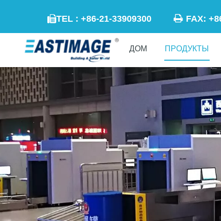

TEL : +86-21-33909300
FAX: +

ДОМ
ПРОДУКТЫ