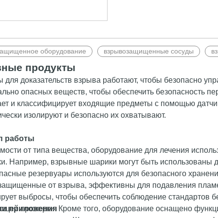
защищенное оборудование
взрывозащищенные сосуды
в
ные продукты
 для доказательств взрыва работают, чтобы безопасно упр
ально опасных веществ, чтобы обеспечить безопасность п
ет и классифицирует входящие предметы с помощью датчико
чески изолируют и безопасно их охватывают.
п работы
мости от типа вещества, оборудование для лечения исполь
и. Например, взрывные шарики могут быть использованы д
пасные резервуары используются для безопасного хранени
 защищенные от взрыва, эффективны для подавления пламе
рует выбросы, чтобы обеспечить соблюдение стандартов б
щей проверки. Кроме того, оборудование оснащено функци
ии приложения