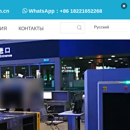

m.cn
WhatsApp：
+86 18221652268
Pусский
ТИЯ
КОНТАКТЫ