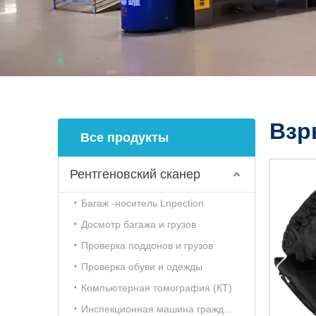
Взр
Все продукты
Рентгеновский сканер
Багаж -носитель Lnpection
Досмотр багажа и грузов
Проверка поддонов и грузов
Проверка обуви и одежды
Компьютерная томография (КТ)
Инспекционная машина гражданской авиации