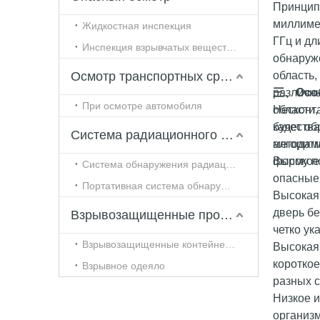
Принцип
миллиме
Жидкостная инспекция
ГГц и дл
Инспекция взрывчатых веществ и наркотиков
обнаруже
Осмотр транспортных средств и автомобилей
область,
различны
三、
Осо
При осмотре автомобиля
области,
Несконт
будет о
качества
Система радиационного контроля
алгоритм
методам
форму по
Высокое 
Система обнаружения радиации туннельного типа
опасные 
Портативная система обнаружения радиации
Высокая
дверь б
Взрывозащищенные продукты
четко ук
Взрывозащищенные контейнеры
Высокая
короткое
Взрывное одеяло
разных с
Низкое и
организм