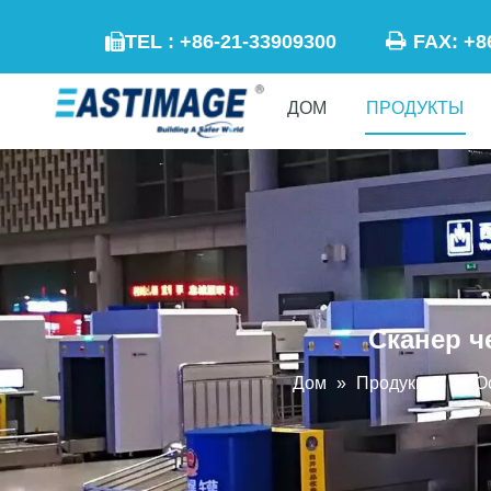

TEL : +86-21-33909300
FAX: +

ДОМ
ПРОДУКТЫ
Сканер ч
Дом
»
Продукция
»
О