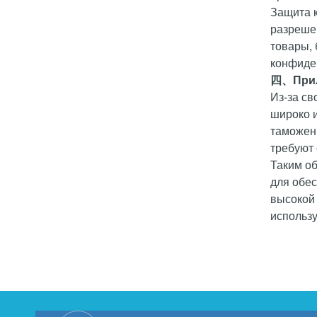
Защита 
разреше
товары, 
конфиде
四、
При
Из-за св
широко и
таможенн
требуют 
Таким о
для обе
высокой
использу