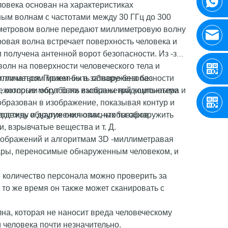
овека основан на характеристиках
ым волнам с частотами между 30 ГГц до 300
лиметровом волне передают миллиметровую волну
ровая волна встречает поверхность человека и
и получена антенной ворот безопасности. Из -за
олн на поверхности человеческого тела и
отличаться. Приемник в затворе безопасности
миллиметром может быть обнаружена без
технологии обработки изображений компьютера и
ии, которые могут быть вызваны традиционными
бразован в изображение, показывая контур и
 достичь обнаружения опасных товаров.
одежду и другие окклюзии, чтобы обнаружить
, взрывчатые вещества и т. Д.
изображений и алгоритмам 3D -миллиметравая
вары, переносимые обнаруженным человеком, и
 количество персонала можно проверить за
то же время он также может сканировать с
лна, которая не наносит вреда человеческому
м человека почти незначительно.