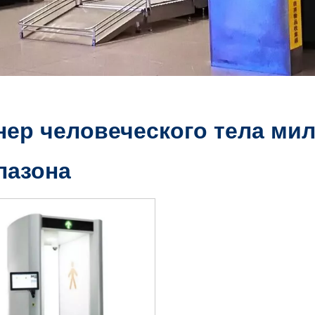
нер человеческого тела ми
пазона