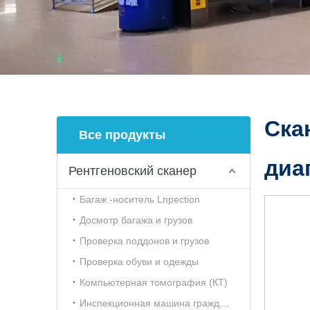
Ска
Все продукты
диа
Рентгеновский сканер
Багаж -носитель Lnpection
Досмотр багажа и грузов
Проверка поддонов и грузов
Проверка обуви и одежды
Компьютерная томография (КТ)
Инспекционная машина гражданской авиации