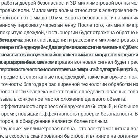
 работы дверей безопасности 3D миллиметровой волны чел
тровых волн. Миллиметр волны относится к электромагнитн
иной волн от 1 мм до 10 мм. Ворота безопасности на мил
нному персоналу через антенну. После того, как миллимет
 покрытую одеждой, часть энергии будет отражена обратно 
х характеристик поглощения и рассеяния миллиметровых в
бенность
 покрытой одеждой, сила отраженного сигнала также будет 
актное обнаружение: Дверь безопасности человека на 3D 
брабатывать полученный отраженный сигнал, а с помощью 
 испытательного человека, избегая дискомфорта и агресс
ов отраженная миллиметравая волновая сигнал будет прео
и проверки безопасности.
верхности человеческого тела и покрытой одеждой, чтобы
проникновение: миллиметровые волны могут проникнуть в 
предметы, спрятанные под одеждой, такие как оружие, ножи
 точность: благодаря расширенной технологии обработки 
езопасности человека может точно определить опасные то
азывать конкретное местоположение целевого объекта.
 эффективность: процесс обнаружения быстрый, и большое
 время, повышая эффективность проверки безопасности. В 
торон, а обнаружение является более полным.
злучение: миллиметровая волна - это электромагнитная во
у, а скорость сканирования быстрое, и влияние на организ