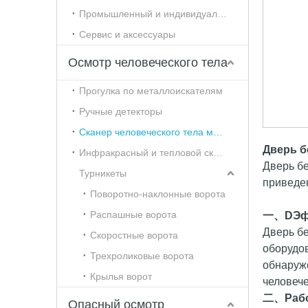
Промышленный и индивидуальный контроль
Сервис и аксессуары
Осмотр человеческого тела
Прогулка по металлоискателям
Ручные детекторы
Сканер человеческого тела миллиметрового диапазона
Дверь б
Инфракрасный и тепловой сканер человеческого тела
Дверь б
Турникеты
приведе
Поворотно-наклонные ворота
Распашные ворота
一、
D
Эф
Дверь б
Скоростные ворота
оборудо
Трехроликовые ворота
обнаруже
Крылья ворот
человече
二、
Раб
Опасный осмотр