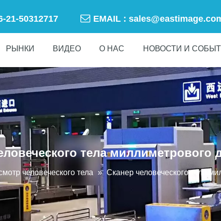

86-21-50312717
EMAIL :
sales@eastimage.co
РЫНКИ
ВИДЕО
О НАС
НОВОСТИ И СОБЫ
еловеческого тела миллиметрового 
смотр человеческого тела
»
Сканер человеческого тела ми