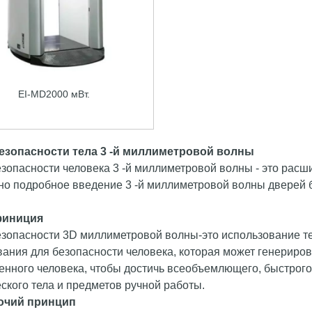
EI-MD2000 мВт.
езопасности тела 3 -й миллиметровой волны
езопасности человека 3 -й миллиметровой волны - это рас
но подробное введение 3 -й миллиметровой волны дверей б
иниция
езопасности 3D миллиметровой волны-это использование т
вания для безопасности человека, которая может генериро
нного человека, чтобы достичь всеобъемлющего, быстрого
ского тела и предметов ручной работы.
очий принцип