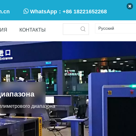

m.cn
WhatsApp：
+86 18221652268
Pусский
ТИЯ
КОНТАКТЫ
диапазона
ллиметрового диапазона