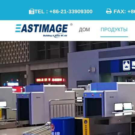

TEL : +86-21-33909300
FAX: +

ДОМ
ПРОДУКТЫ
Дом
»