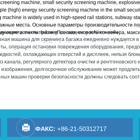
показаны как оранжевые, книги, керамика и т. Д. Показаны 
screening machine, small security screening machine, explosive
ple (high) energy security screening machine in the small sec
g machine is widely used in high-speed rail stations, subway
важные места. Основные параметры производительности п
чик
осмотр
m
ахин
d
айли
o
Пропадение и
m
Айнтенанс
e
дующие аспекты: размер канала, скорость конвейера, макс
вная машина для скрининга багажа ежедневно нуждается в
ие, безопасность радиации, рентгеновский генератор, сис
ты, операция остановки повреждения оборудования, предо
онитора шума и так далее.
идкостей, охлаждающих отверстий и дисплеев, нельзя блоки
з канала, регулярного детектора очистки и рентгеновского 
о изображения, долгосрочное обслуживание может продлить
вных машин проверки безопасности должны следовать соот
ные проверки безопасности, персонал, чтобы выполнять св
я и управления безопасностью и
скоро.
ФАКС:
+86-21-50312717