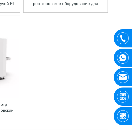
учей EI-
рентгеновское оборудование для
проверки безопасности
мотр
новский