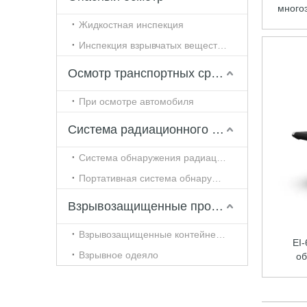
много
Жидкостная инспекция
Инспекция взрывчатых веществ и наркотиков
Осмотр транспортных средств и автомобилей
При осмотре автомобиля
Система радиационного контроля
Система обнаружения радиации туннельного типа
Портативная система обнаружения радиации
Взрывозащищенные продукты
Взрывозащищенные контейнеры
EI
Взрывное одеяло
об
безоп