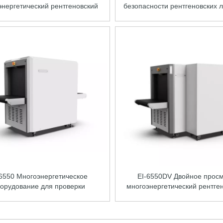
энергетический рентгеновский
безопасности рентгеновских л
осмотр безопасности
6040
-6550 Многоэнергетическое
EI-6550DV Двойное прос
орудование для проверки
многоэнергетический рентге
асности рентгеновских лучей
осмотр безопасности