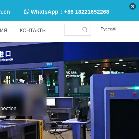

m.cn
WhatsApp：
+86 18221652268
Pусский
ТИЯ
КОНТАКТЫ
pection