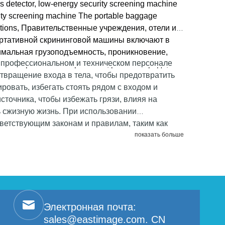
как зеленые, а металлы показаны как синие.
s detector, low-energy security screening machine
urity screening machine The portable baggage
 stations, Правительственные учреждения, отели и
ортативной скрининговой машины включают в
имальная грузоподъемность, проникновение,
 профессиональном и техническом персонале
тема обработки изображений, рабочая среда,
твращение входа в тела, чтобы предотвратить
ровать, избегать стоять рядом с входом и
источника, чтобы избежать грязи, влияя на
 сжизную жизнь. При использовании
ветствующим законам и правилам, таким как
ои принципы собственного радиационного
показать больше
Электронная почта:
sales@eastimage.com. CN