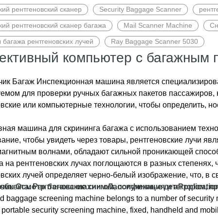
ий рентгеновский сканер
Security Baggage Scanner
рентг
ий рентгеновский сканер багажа
Mail Scanner Machine
Сн
 багажа рентгеновских лучей
Ray Baggage Scanner 5030
ективный компьютер с багажным 
чик
Багаж
Инспекционная машина
является специализиров
емом для проверки ручных багажных пакетов пассажиров, н
вские или компьютерные технологии, чтобы определить, но
ная машина для скрининга багажа с использованием техно
ание, чтобы увидеть через товары, рентгеновские лучи яв
магнитным волнами, обладают сильной проникающей спосо
 на рентгеновских лучах поглощаются в разных степенях, 
вских лучей определяет черно-белый изображение, что, в 
объекта. Рентгеновские снимки, полученные детектором, п
чик
Осмотр багажа
m
ахин
c
Лассификация и
a
Ppplicatio
реобразуются в изображение программным обеспечением д
d baggage screening machine belongs to a number of security m
ости. Различные вещества показаны в виде разных цветов
portable security screening machine, fixed, handheld and mobi