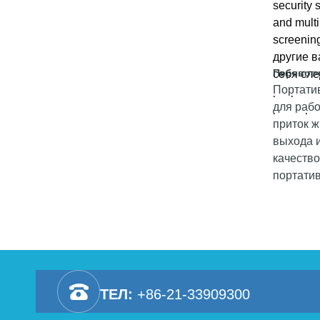
изделия 
security 
and multi
screenin
другие 
Перевоз
себя сле
Портати
разрешен
для рабо
размер м
приток ж
выхода и
качеств
портати
регуляр
обучени
ТЕЛ:
+86-21-33909300