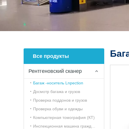
Баг
Все продукты
Рентгеновский сканер
Багаж -носитель Lnpection
Досмотр багажа и грузов
Проверка поддонов и грузов
Проверка обуви и одежды
Компьютерная томография (КТ)
Инспекционная машина гражданской авиации