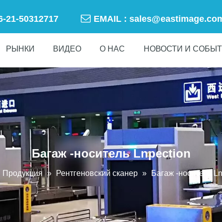

86-21-50312717
EMAIL :
sales@eastimage.co
РЫНКИ
ВИДЕО
О НАС
НОВОСТИ И СОБЫ
Багаж -носитель Lnpection
Продукция
»
Рентгеновский сканер
»
Багаж -носитель Ln