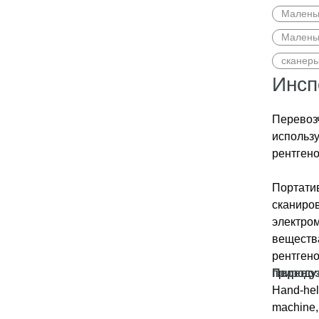
Маленьк
Маленьк
сканеры
Инсп
Перевоз
использу
рентгено
Портатив
сканиров
электро
вещества
рентгено
природу 
Перевоз
затем п
Hand-hel
безопасн
machine, 