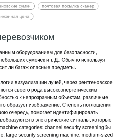
еновские сумки
почтовая посылка сканер
иженная цена
перевозчиком
анным оборудованием для безопасности,
ебольших сумочек и т. Д., Обычно используя
сит ли багаж опасные предметы.
логии визуализации лучей, через рентгеновское
ляются своего рода высокоэнергетическим
бностью к непрозрачным объектам, различные
что образует изображение. Степень поглощения
свою очередь, помогает идентифицировать
реобразуются в электрические сигналы, которые
n
ля обработки изображений для анализа службы
achine categories: channel security screening
 на изображении, например, органические
le, large security screening machine, medium-sized