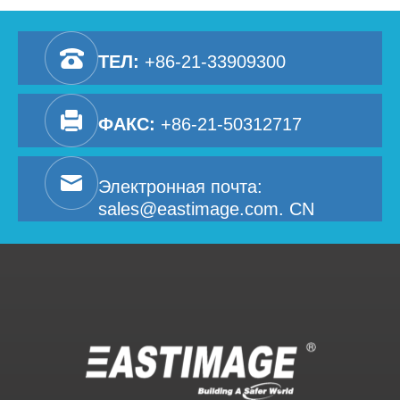
рентгеновского источника, чтобы не было грязи,
влияющей на качество изображения, ставки на
проверку безопасности, чтобы соответствовать
ТЕЛ:
+86-21-33909300
размеру канала машины безопасности, запрещать
проверку безопасности больше, чем канал посылок
багажа. Строго в соответствии с требованиями
Руководства по оборудованию для работы.
ФАКС:
+86-21-50312717
Операторам оборудования не разрешается оставлять
свои рабочие станции по желанию. Аэропорт
Использование CT -багажного скрининга должна
Электронная почта:
следовать правилам управления оборудованием в
аэропортах Гражданского аэропорта: согласно
sales@eastimage.com. CN
правилам управления оборудованием в гражданском
аэропорту », оборудование в аэропорту должно
соответствовать национальным стандартам и
техническим спецификациям, в соответствии с
принципом безопасности, применения, экономии
энергии, защитой окружающей среды. Оборудование
аэропорта, которое не было осмотрено и
квалифицировано Организацией инспекции
оборудования аэропорта, признанного
Администрацией гражданской авиации, не