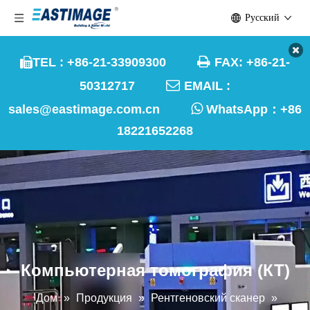
Pусский

TEL : +86-21-33909300
FAX: +86-21-


50312717
EMAIL :

sales@eastimage.com.cn
WhatsApp：
+86
18221652268
Компьютерная томография (КТ)
Дом
»
Продукция
»
Рентгеновский сканер
»