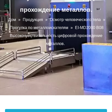
прохождение металлов.
Дом
»
Продукция
»
Осмотр человеческого тела
»
Прогулка по металлоискателям
»
EI-MD2000 B08
Высокочувствительность цифровой прохождение
металлов.