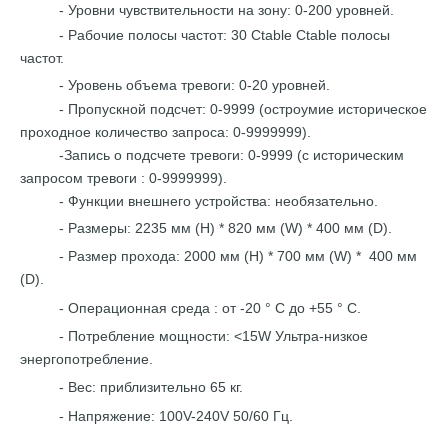
- Уровни чувствительности
на зону:
0-200
уровней.
- Рабочие полосы частот: 30 Ctable
Ctable полосы
частот.
- Уровень объема тревоги:
0-20
уровней.
-
Пропускной подсчет: 0-9999 (остроумие
историческое
проходное
количество
запроса:
0-9999999).
-Запись о подсчете тревоги: 0-9999 (с
историческим
запросом
тревоги
:
0-9999999).
-
Функции внешнего устройства: необязательно.
-
Размеры: 2235 мм (H) * 820 мм
(W)
* 400 мм
(D).
-
Размер прохода: 2000 мм (H) *
700 мм
(W) *
4
00 мм
(D).
- Операционная среда
:
от -20 ° C до +55 ° C
.
-
Потребление мощности: <15W
Ультра-низкое
энергопотребление.
- Вес: приблизительно
65 кг.
- Напряжение:
100V-240V 50/60 Гц.