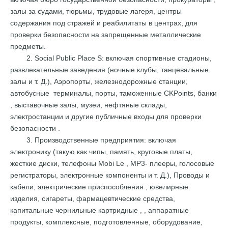
залы за судами,
тюрьмы, трудовые
лагеря,
центры
содержания под стражей и реабилитаты
в центрах, для
проверки безопасности
на
запрещенные
металлические
предметы.
2. Social
Public
Place
S:
включая спортивные стадионы,
развлекательные заведения (ночные клубы,
танцевальные
залы
и т. Д.),
Аэропорты, железнодорожные
станции,
автобусные
терминалы,
порты, таможенные CKPoints,
банки
, выставочные залы,
музеи,
нефтяные
склады,
электростанции
и
другие
публичные
входы для проверки
безопасности
.
3.
Производственные
предприятия:
включая
электронику (такую ​​как чипы,
память, круговые
платы,
жесткие диски,
телефоны
Mobi
Le ,
MP3-
плееры,
голосовые
регистраторы, электронные компоненты и т. Д.), Проводы и
кабели,
электрические
приспособления
, ювелирные
изделия, сигареты,
фармацевтические средства,
капитальные чернильные
картридные
,
,
аппаратные
продукты, комплексные, подготовленные, оборудование,