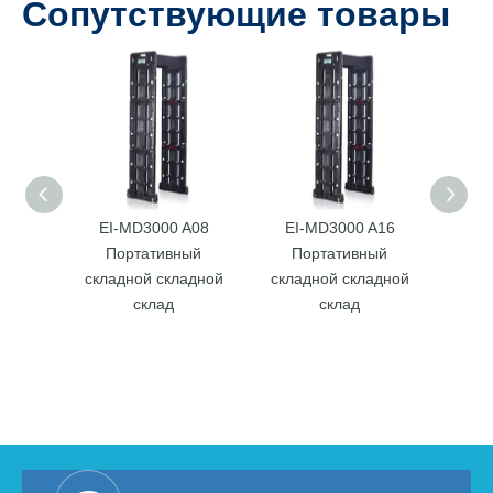
Сопутствующие товары
EI-MD3000 A08
EI-MD3000 A16
EI
Портативный
Портативный
складной складной
складной складной
чув
склад
склад
п