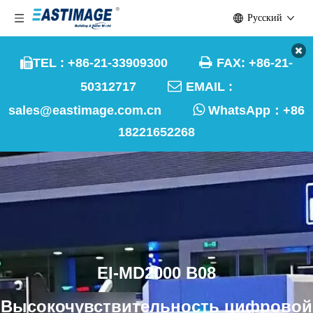
Pусский

TEL : +86-21-33909300
FAX: +86-21-


50312717
EMAIL :

sales@eastimage.com.cn
WhatsApp：
+86
18221652268
EI-MD2000 B08
Высокочувствительность цифровой