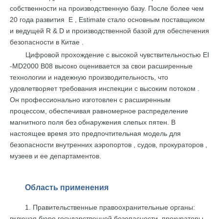
собственности на
производственную базу. После
более
чем
20
года
развития
E ,
Estimate
стало
основным
поставщиком
и ведущей
R & D и
производственной
базой для
обеспечения
безопасности
в
Китае
.
Цифровой прохождение с высокой чувствительностью
EI
-MD2000
B08
высоко
оценивается за
свои
расширенные
технологии
и
надежную
производительность,
что
удовлетворяет требования инспекции
с высоким потоком
.
Он
профессионально
изготовлен
с расширенным
процессом, обеспечивая
равномерное
распределение
магнитного поля без
обнаружения слепых пятен. В
настоящее время
это
предпочтительная
модель
для
безопасности
внутренних
аэропортов
,
судов,
прокураторов
,
музеев и
ее департаментов.
Область применения
1. Правительственные
правоохранительные
органы:
включая
бюро государственной безопасности,
прокураторы
,